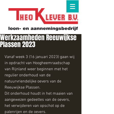
Werkzaamheden Reeuwijkse
Plassen 2023
Vanaf week 3 (16 januari 2023) gaan wij 
in opdracht van Hoogheemraadschap 
van Rijnland weer beginnen met het 
regulier onderhoud van de 
natuurvriendelijke oevers van de 
Reeuwijkse Plassen.
Dit onderhoud houdt in het maaien van 
aangewezen gedeeltes van de oevers, 
het verwijderen van opschot op de 
palenrijen en de oevers.