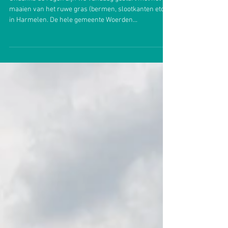
Bermen worden weer gemaaid
Ondanks de regen zijn we vandaag gestart met het
maaien van het ruwe gras (bermen, slootkanten etc)
in Harmelen. De hele gemeente Woerden...